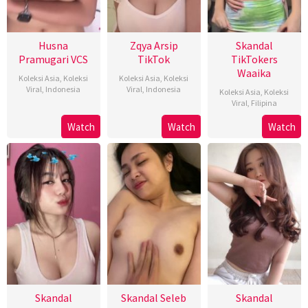
Husna
Zqya Arsip
Skandal
Pramugari VCS
TikTok
TikTokers
Waaika
Koleksi Asia
,
Koleksi
Koleksi Asia
,
Koleksi
Viral
,
Indonesia
Viral
,
Indonesia
Koleksi Asia
,
Koleksi
Viral
,
Filipina
Watch
Watch
Watch
Skandal
Skandal Seleb
Skandal