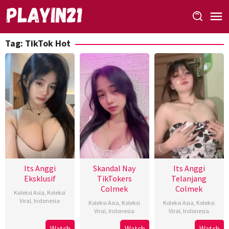
Skip
to
content
Tag:
TikTok Hot
Its Anggi
Skandal Nay
Its Anggi
Eksklusif
TikTokers
Telanjang
Colmek
Colmek
Koleksi Asia
,
Koleksi
Viral
,
Indonesia
Koleksi Asia
,
Koleksi
Koleksi Asia
,
Koleksi
Viral
,
Indonesia
Viral
,
Indonesia
Watch
Watch
Watch