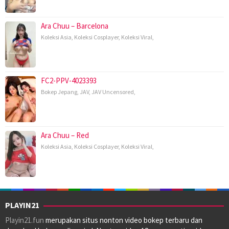
Ara Chuu – Barcelona
Koleksi Asia
,
Koleksi Cosplayer
,
Koleksi Viral
,
FC2-PPV-4023393
Bokep Jepang
,
JAV
,
JAV Uncensored
,
Ara Chuu – Red
Koleksi Asia
,
Koleksi Cosplayer
,
Koleksi Viral
,
PLAYIN21
Playin21.fun
merupakan situs nonton video bokep terbaru dan