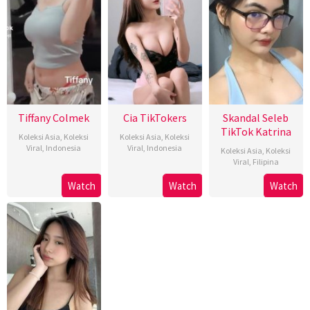
Tiffany Colmek
Cia TikTokers
Skandal Seleb
TikTok Katrina
Koleksi Asia
,
Koleksi
Koleksi Asia
,
Koleksi
Viral
,
Indonesia
Viral
,
Indonesia
Koleksi Asia
,
Koleksi
Viral
,
Filipina
Watch
Watch
Watch