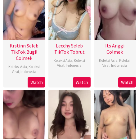
Krstinn Seleb
Lecchy Seleb
Its Anggi
TikTok Bugil
TikTok Tobrut
Colmek
Colmek
Koleksi Asia
,
Koleksi
Koleksi Asia
,
Koleksi
Viral
,
Indonesia
Viral
,
Indonesia
Koleksi Asia
,
Koleksi
Viral
,
Indonesia
Watch
Watch
Watch