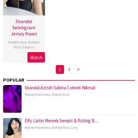
Skandal
Selebgram
Jersey Kwan
Koleksi Asia
,
Koleksi
Viral
,
Filipina
Watch
1
2
POPULAR
Skandal Azizah Salsha Colmek Nikmat
Bokep Indonesia
,
Bokep Viral
,
Effy Liatin Memek Sempit & Puting B…
Bokep Indonesia
,
Bokep Viral
,
Live
,