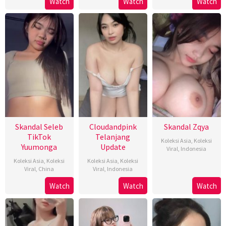
Watch
Watch
Watch
Skandal Seleb
Cloudandpink
Skandal Zqya
TikTok
Telanjang
Koleksi Asia
,
Koleksi
Yuumonga
Update
Viral
,
Indonesia
Koleksi Asia
,
Koleksi
Koleksi Asia
,
Koleksi
Viral
,
China
Viral
,
Indonesia
Watch
Watch
Watch