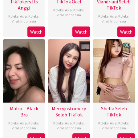
TikTokers Its
TikTok Ocel
Viandriani Seleb
Anggi
TikTok
Koleksi Asia
,
Koleksi
Viral
,
Indonesia
Koleksi Asia
,
Koleksi
Koleksi Asia
,
Koleksi
Viral
,
Indonesia
Viral
,
Indonesia
Watch
Watch
Watch
Malca – Black
Mercyjustomecy
Shella Seleb
Bra
Seleb TikTok
TikTok
Koleksi Asia
,
Koleksi
Koleksi Asia
,
Koleksi
Koleksi Asia
,
Koleksi
Viral
,
Indonesia
Viral
,
Indonesia
Viral
,
Indonesia