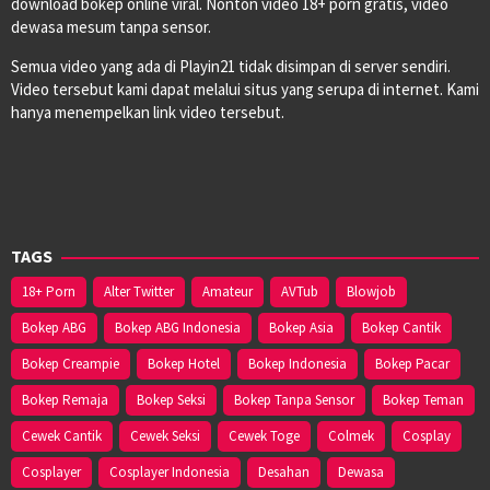
download bokep online viral. Nonton video 18+ porn gratis, video
dewasa mesum tanpa sensor.
Semua video yang ada di Playin21 tidak disimpan di server sendiri.
Video tersebut kami dapat melalui situs yang serupa di internet. Kami
hanya menempelkan link video tersebut.
TAGS
18+ Porn
Alter Twitter
Amateur
AVTub
Blowjob
Bokep ABG
Bokep ABG Indonesia
Bokep Asia
Bokep Cantik
Bokep Creampie
Bokep Hotel
Bokep Indonesia
Bokep Pacar
Bokep Remaja
Bokep Seksi
Bokep Tanpa Sensor
Bokep Teman
Cewek Cantik
Cewek Seksi
Cewek Toge
Colmek
Cosplay
Cosplayer
Cosplayer Indonesia
Desahan
Dewasa