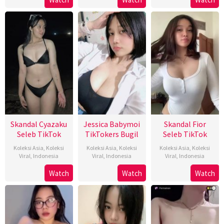
Skandal Cyazaku
Jessica Babymoi
Skandal Fior
Seleb TikTok
TikTokers Bugil
Seleb TikTok
Koleksi Asia
,
Koleksi
Koleksi Asia
,
Koleksi
Koleksi Asia
,
Koleksi
Viral
,
Indonesia
Viral
,
Indonesia
Viral
,
Indonesia
Watch
Watch
Watch